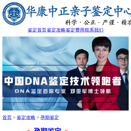
鉴定首页
鉴定攻略
鉴定费用
联系我们
首页
>
鉴定攻略
>
孕期鉴定