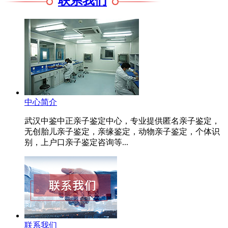
联系我们
中心简介
武汉中鉴中正亲子鉴定中心，专业提供匿名亲子鉴定，
无创胎儿亲子鉴定，亲缘鉴定，动物亲子鉴定，个体识
别，上户口亲子鉴定咨询等...
联系我们