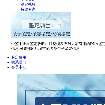
鉴定视频
特邀专家
中鉴中正在鉴定攻略栏目整理发布对大家有用的DNA鉴定
信息,可查找所处城市的各类亲子鉴定信息
鉴定费用
联系我们
会员中心