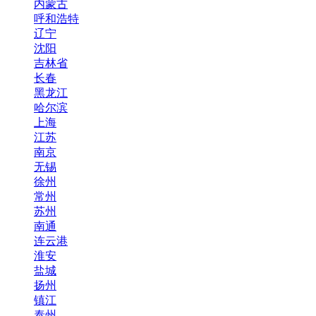
内蒙古
呼和浩特
辽宁
沈阳
吉林省
长春
黑龙江
哈尔滨
上海
江苏
南京
无锡
徐州
常州
苏州
南通
连云港
淮安
盐城
扬州
镇江
泰州