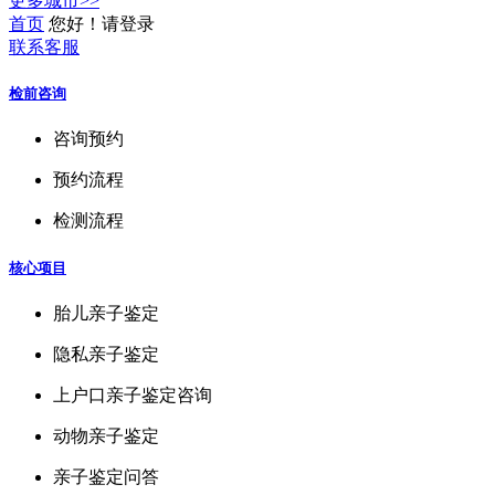
更多城市>>
首页
您好！请登录
联系客服
检前咨询
咨询预约
预约流程
检测流程
核心项目
胎儿亲子鉴定
隐私亲子鉴定
上户口亲子鉴定咨询
动物亲子鉴定
亲子鉴定问答