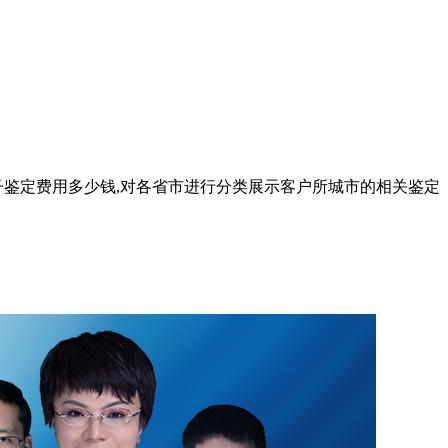
亲子鉴定费用多少钱,对各省市进行分类展示客户所城市的相关鉴定