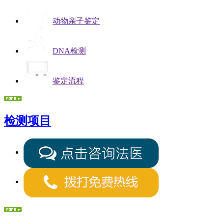
动物亲子鉴定
DNA检测
鉴定流程
检测项目