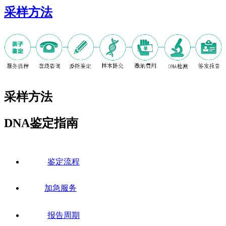
采样方法
采样方法
DNA鉴定指南
鉴定流程
加急服务
报告周期