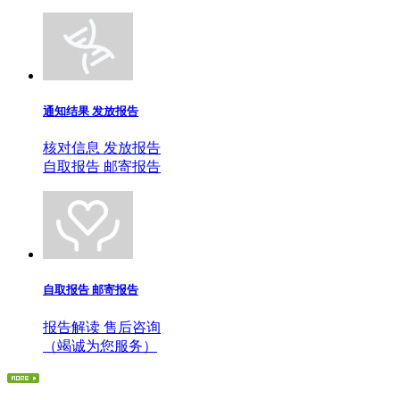
通知结果 发放报告
核对信息 发放报告
自取报告 邮寄报告
自取报告 邮寄报告
报告解读 售后咨询
（竭诚为您服务）