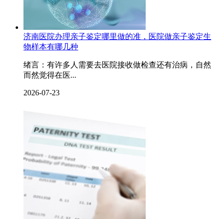
济南医院办理亲子鉴定哪里做的准，医院做亲子鉴定生
物样本有哪几种
绪言：有许多人需要去医院接收做检查还有治病，自然
而然觉得在医...
2026-07-23