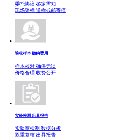
委托协议 鉴定需知
现场采样 送样或邮寄项
验收样本 缴纳费用
样本核对 确保无误
价格合理 收费公开
实验检测 出具报告
实验室检测 数据分析
双重复核 出具报告