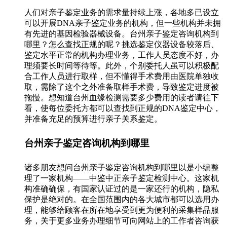
人们对亲子鉴定业务的需求量持续上涨，各地多已设立
可以开展DNA亲子鉴定业务的机构，但一些机构并未拥
有先进的基因检验器械设备。台州亲子鉴定咨询机构到
哪里？怎么查找正规的呢？挑选鉴定仪器设备较落后、
鉴定水平正常的机构办理业务，工作人员态度不好，办
理须要长时间等待等。此外，个别委托人虽可以积极配
合工作人员进行取样，但不懂得手术费用由医院单独收
取，需除了这个之外准备取样手术费，导致鉴定进度被
拖慢。想知道台州血缘检测需要多少费用的读者请往下
看，使每位委托方都可以查找到正规的DNA鉴定中心，
并准备充足的预算进行亲子关系鉴定。
台州亲子鉴定咨询机构到哪里
诸多朋友想问台州亲子鉴定咨询机构到哪里以是小编整
理了一家机构——中鉴中正亲子鉴定检测中心。这家机
构准确确保，有国家认证过的是一家还行的机构，隐私
保护是绝对的。在全国范围内的各大城市都可以选用办
理，能够给顾客在所在地享受到更为便利的采集样品服
务，关于更多业务办理细节可向网站上的工作者咨询获