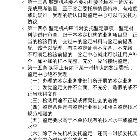
第十三条 鉴定机构要不要办理委托应在一周左右
完成思考衡量。至于鉴定委托事情是特殊、有难度
或则疑难，受理的确认日期鉴定中心可以与委托方
协议。
第十四条 鉴定机构应当对委托鉴定事项、鉴定材
料等进行审查。归于本鉴定机构的业务项目里，正
当的检验目的，交过来的鉴定材料与鉴定前提匹
配，该予以受理。有关鉴定证明不完备、不充裕，
不可满足检验前提的，鉴定中心就此可以让用户补
全；如补加的样本完整、充分，应当接纳鉴定。
第十五条 实际上有如下某一种情状的鉴定委托，
鉴定中心绝不受理：
（一）办理的鉴定业务非部门所开展的鉴定业务；
（二）发觉鉴定文件不全面、不充分、造假的或不
正当获得文件；
（三）检测用途不正规或背离社会的道德；
（四）鉴定条件是与鉴定行业准则和相关鉴定技术
规范相驳的；
（五）鉴定要求高于本单位现有的技术水平或鉴定
水平；
（六）除了在先机构委托鉴定，还同一时候委托其
余鉴定中心进行鉴定的客户；