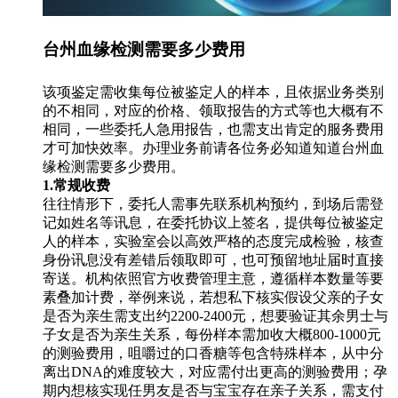
台州血缘检测需要多少费用
该项鉴定需收集每位被鉴定人的样本，且依据业务类别
的不相同，对应的价格、领取报告的方式等也大概有不
相同，一些委托人急用报告，也需支出肯定的服务费用
才可加快效率。办理业务前请各位务必知道知道台州血
缘检测需要多少费用。
1.常规收费
往往情形下，委托人需事先联系机构预约，到场后需登
记如姓名等讯息，在委托协议上签名，提供每位被鉴定
人的样本，实验室会以高效严格的态度完成检验，核查
身份讯息没有差错后领取即可，也可预留地址届时直接
寄送。机构依照官方收费管理主意，遵循样本数量等要
素叠加计费，举例来说，若想私下核实假设父亲的子女
是否为亲生需支出约2200-2400元，想要验证其余男士与
子女是否为亲生关系，每份样本需加收大概800-1000元
的测验费用，咀嚼过的口香糖等包含特殊样本，从中分
离出DNA的难度较大，对应需付出更高的测验费用；孕
期内想核实现任男友是否与宝宝存在亲子关系，需支付