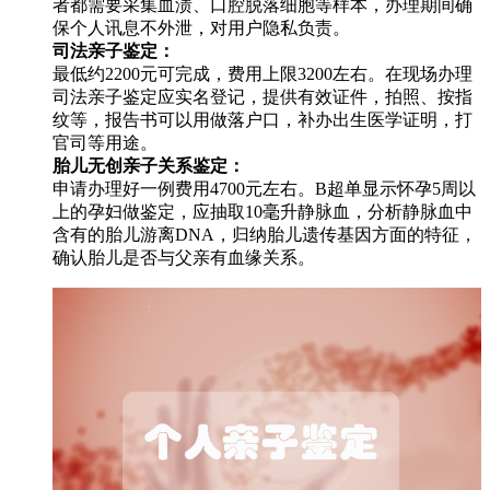
者都需要采集血渍、口腔脱落细胞等样本，办理期间确
保个人讯息不外泄，对用户隐私负责。
司法亲子鉴定：
最低约2200元可完成，费用上限3200左右。在现场办理
司法亲子鉴定应实名登记，提供有效证件，拍照、按指
纹等，报告书可以用做落户口，补办出生医学证明，打
官司等用途。
胎儿无创亲子关系鉴定：
申请办理好一例费用4700元左右。B超单显示怀孕5周以
上的孕妇做鉴定，应抽取10毫升静脉血，分析静脉血中
含有的胎儿游离DNA，归纳胎儿遗传基因方面的特征，
确认胎儿是否与父亲有血缘关系。