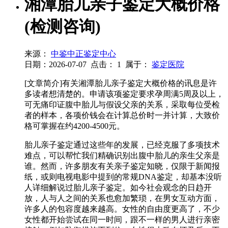
湘潭胎儿亲子鉴定大概价格
(检测咨询)
来源：
中鉴中正鉴定中心
日期：2026-07-07
点击：
1
属于：
鉴定医院
[文章简介]有关湘潭胎儿亲子鉴定大概价格的讯息是许
多读者想清楚的。申请该项鉴定要求孕周满5周及以上，
可无痛印证腹中胎儿与假设父亲的关系，采取每位受检
者的样本，各项价钱会在计算总价时一并计算，大致价
格可掌握在约4200-4500元。
胎儿亲子鉴定通过这些年的发展，已经克服了多项技术
难点，可以帮忙我们精确识别出腹中胎儿的亲生父亲是
谁。然而，许多朋友有关亲子鉴定知晓，仅限于新闻报
纸，或则电视电影中提到的常规DNA鉴定，却基本没听
人详细解说过胎儿亲子鉴定。如今社会观念的日趋开
放，人与人之间的关系也愈加繁琐，在男女互动方面，
许多人的包容度越来越高。女性的自由度更高了，不少
女性都开始尝试在同一时间，跟不一样的男人进行亲密