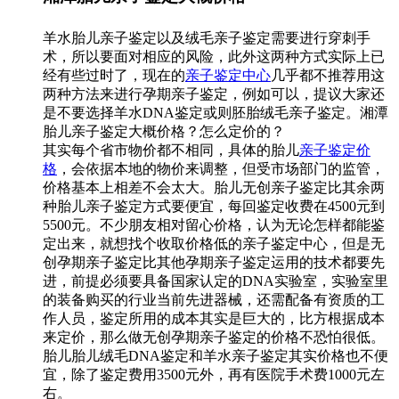
羊水胎儿亲子鉴定以及绒毛亲子鉴定需要进行穿刺手
术，所以要面对相应的风险，此外这两种方式实际上已
经有些过时了，现在的
亲子鉴定中心
几乎都不推荐用这
两种方法来进行孕期亲子鉴定，例如可以，提议大家还
是不要选择羊水DNA鉴定或则胚胎绒毛亲子鉴定。湘潭
胎儿亲子鉴定大概价格？怎么定价的？
其实每个省市物价都不相同，具体的胎儿
亲子鉴定价
格
，会依据本地的物价来调整，但受市场部门的监管，
价格基本上相差不会太大。胎儿无创亲子鉴定比其余两
种胎儿亲子鉴定方式要便宜，每回鉴定收费在4500元到
5500元。不少朋友相对留心价格，认为无论怎样都能鉴
定出来，就想找个收取价格低的亲子鉴定中心，但是无
创孕期亲子鉴定比其他孕期亲子鉴定运用的技术都要先
进，前提必须要具备国家认定的DNA实验室，实验室里
的装备购买的行业当前先进器械，还需配备有资质的工
作人员，鉴定所用的成本其实是巨大的，比方根据成本
来定价，那么做无创孕期亲子鉴定的价格不恐怕很低。
胎儿胎儿绒毛DNA鉴定和羊水亲子鉴定其实价格也不便
宜，除了鉴定费用3500元外，再有医院手术费1000元左
右。