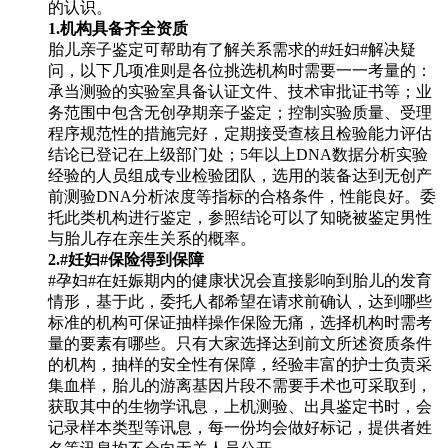
的认识。
1.机构具备齐全资质
胎儿亲子鉴定可帮助有了解关系需求的#妊妇#解决疑
问，以下几项准则是各位挑选机构时需要一一考量的：
承当测验的实验室具备认证文件、技术审批证书等；业
务范围中包含无创孕期亲子鉴定；控制实验质量、受理
程序规范性的措施完好，定期接受查核且检验能力评估
结论已登记在上级部门处；5年以上DNA数据分析实验
经验的人员组成专业检验团队，选用的装备达到无创产
前测验DNA分析浓度等指标的合格条件，性能良好。委
托此类机构进行鉴定，参照结论可以了知晓被鉴定男性
与胎儿存在亲生关系的概率。
2.#妊妇#保险得到保障
#孕妇#在妊娠期内的健康状况会直接影响到胎儿的发育
情形，基于此，委托人都希望在请求前确认，达到哪些
标准的机构可保证抽样操作保险无痛，选择机构时需考
量的要素有哪些。只有大家选择达到前文所述资质条件
的机构，抽样的安全性有保障，经验丰富的护士负责采
集血样，胎儿的游离基因片段不需要手术也可采取到，
获取其中的生物学讯息，上机测验、出具鉴定书时，会
记录样本类型等讯息，每一份均会做好标记，提供者姓