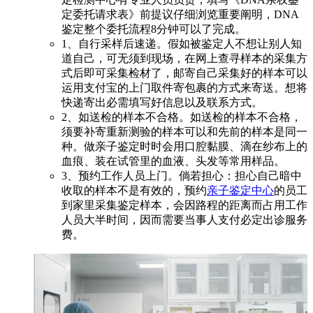
定委托请求表》前提议仔细浏览重要阐明，DNA
鉴定整个委托流程8分钟可以了完成。
1、自行采样后速递。假如被鉴定人不想让别人知
道自己，可无须到现场，在网上查寻样本的采集方
式后即可采集检材了，邮寄自己采集好的样本可以
运用支付宝的上门取件寄包裹的方式来寄送。想将
快递寄出必需填写好信息以及联系方式。
2、如送检的样本不合格。如送检的样本不合格，
须要补寄重新测验的样本可以和先前的样本是同一
种。做亲子鉴定时时会用口腔黏膜、滴在纱布上的
血痕、装在试管里的血液、头发等常用样品。
3、预约工作人员上门。倘若担心：担心自己暗中
收取的样本不是有效的，预约
亲子鉴定中心
的员工
到家里采集鉴定样本，会因路程的距离而占用工作
人员大半时间，因而需要当事人支付必定出诊服务
费。