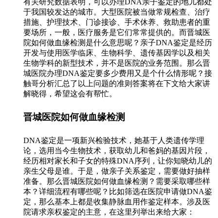
有关研究数据表明，可以办理DNA亲子鉴定的地儿都处
于我国较发达的城市。大型医院被当做常规检查、治疗
措施、护理技术、门诊接诊、手术休养、救助患者的重
要场所，一般，医疗服务是它们常常提供的。而晋城医
院如何做血缘检测是什么意思呢？亲子DNA鉴定是经历
开发与使用医学临床、生物科学、遗传基因学以及相关
生物学科的新型技术，并不是医院的业务范围。那么晋
城医院办理DNA鉴定要多少费用又是个什么情形呢？接
触哥分析汇总了以上问题的准则答案将在下文给大家讲
解晓得，希望这会有帮忙。
晋城医院如何做血缘检测
DNA鉴定是一项新兴检验技术，她基于人类遗传学理
论，选用当今生物技术，获取幼儿和爸妈的基因片段，
经历相对家长和子女的特殊DNA序列，让你知晓幼儿的
亲生父母是谁。于是，做亲子关系鉴定，需要做好抽样
准备。那么晋城医院如何做血缘检测？需要采取哪些样
本？详细流程有哪些呢？比如筛选在医院申请做DNA鉴
定，那么基本上都是收集静脉血用作鉴定样本。涉及医
院请求亲权鉴定的主意，在这里列举出来给大家：