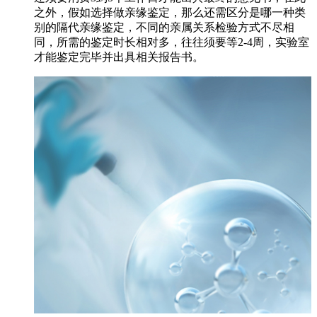
之外，假如选择做亲缘鉴定，那么还需区分是哪一种类
别的隔代亲缘鉴定，不同的亲属关系检验方式不尽相
同，所需的鉴定时长相对多，往往须要等2-4周，实验室
才能鉴定完毕并出具相关报告书。