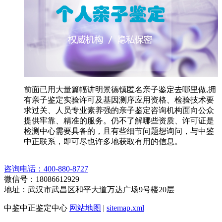
前面已用大量篇幅讲明景德镇匿名亲子鉴定去哪里做,拥
有亲子鉴定实验许可及基因测序应用资格、检验技术要
求过关、人员专业素养强的亲子鉴定咨询机构面向公众
提供牢靠、精准的服务。仍不了解哪些资质、许可证是
检测中心需要具备的，且有些细节问题想询问，与中鉴
中正联系，即可尽也许多地获取有用的信息。
咨询电话：400-880-8727
微信号：18086612929
地址：武汉市武昌区和平大道万达广场9号楼20层
中鉴中正鉴定中心
网站地图
|
sitemap.xml