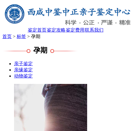
鉴定首页
鉴定攻略
鉴定费用
联系我们
首页
>
标签
> 孕期
孕期
亲子鉴定
亲缘鉴定
动物鉴定