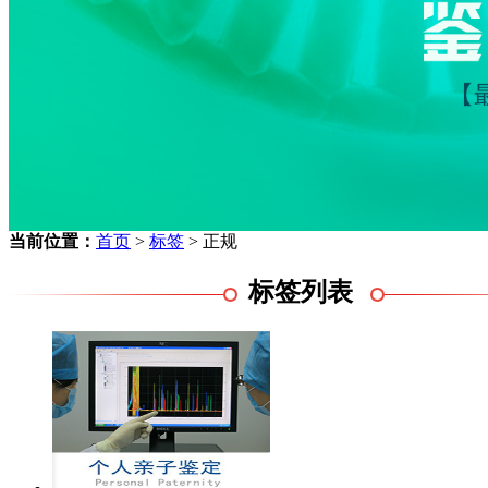
当前位置：
首页
>
标签
> 正规
标签列表