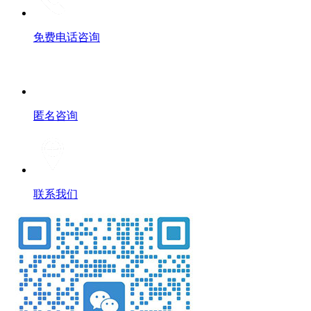
免费电话咨询
匿名咨询
联系我们