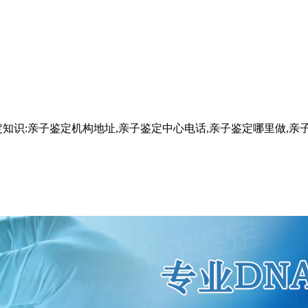
知识:亲子鉴定机构地址,亲子鉴定中心电话,亲子鉴定哪里做,