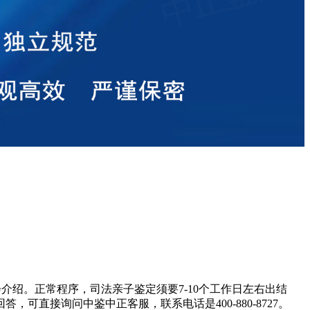
介绍。正常程序，司法亲子鉴定须要7-10个工作日左右出结
直接询问中鉴中正客服，联系电话是400-880-8727。