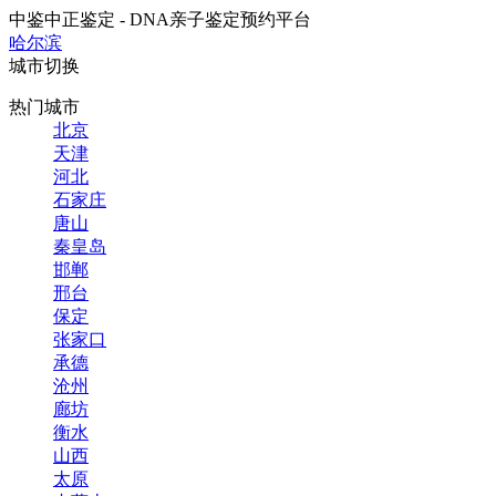
中鉴中正鉴定 - DNA亲子鉴定预约平台
哈尔滨
城市切换
热门城市
北京
天津
河北
石家庄
唐山
秦皇岛
邯郸
邢台
保定
张家口
承德
沧州
廊坊
衡水
山西
太原