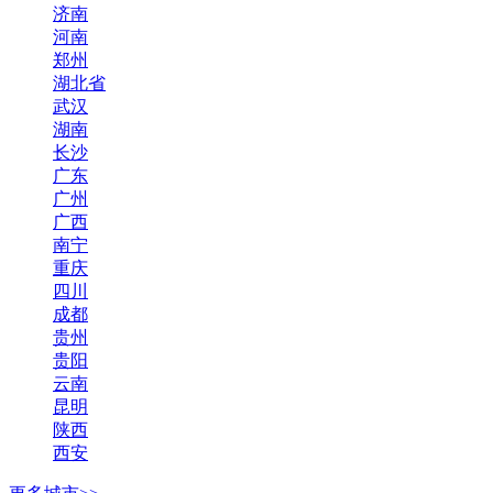
济南
河南
郑州
湖北省
武汉
湖南
长沙
广东
广州
广西
南宁
重庆
四川
成都
贵州
贵阳
云南
昆明
陕西
西安