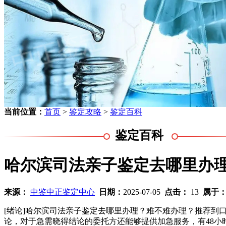
当前位置：
首页
>
鉴定攻略
>
鉴定百科
鉴定百科
哈尔滨司法亲子鉴定去哪里办
来源：
中鉴中正鉴定中心
日期：
2025-07-05
点击：
13
属于
[绪论]哈尔滨司法亲子鉴定去哪里办理？难不难办理？推荐到
论，对于急需晓得结论的委托方还能够提供加急服务，有48小时出