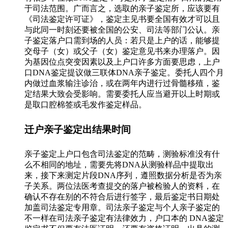
于司法范围。广而言之，选取的亲子鉴定所，应该要有
《司法鉴定许可证》，鉴定主见书要全国有效才可以且
与此同一时刻还要被全国的公安、司法等部门公认。亲
子鉴定落户口需到场的人员：若只是上户的话，能够提
交母子（女）或父子（女）鉴定意见书来办理落户。因
为基因位点突变因素以及上户口许多方面要思虑，上户
口DNA鉴定提议做三联体DNA亲子鉴定。委托人四个月
内做过血浆输注诊治，或在两年内进行过骨髓移殖，鉴
定结果大致会受影响。需要委托人应当避开以上时期或
是取口腔棉签或毛发作鉴定样品。
迁户亲子鉴定出结果时间
亲子鉴定上户口包含司法鉴定的范畴，测验标准没有什
么不相同的地址，需要先将DNA从测验样品中提取出
来，接下来测定片段DNA序列，遵照数据分析是否为亲
子关系。两位法医考查提交的落户被检验人的资料，在
确认不存在别的不符合后进行签字，最后鉴定书日期处
加盖司法鉴定专用章。司法亲子鉴定与个人亲子鉴定的
不一样在司法亲子鉴定有法律效力，户口本的 DNA鉴定