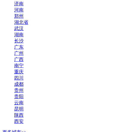
济南
河南
郑州
湖北省
武汉
湖南
长沙
广东
广州
广西
南宁
重庆
四川
成都
贵州
贵阳
云南
昆明
陕西
西安