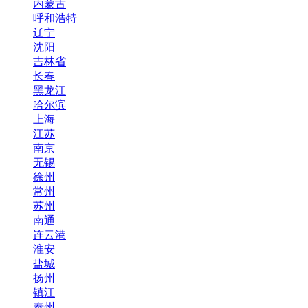
内蒙古
呼和浩特
辽宁
沈阳
吉林省
长春
黑龙江
哈尔滨
上海
江苏
南京
无锡
徐州
常州
苏州
南通
连云港
淮安
盐城
扬州
镇江
泰州