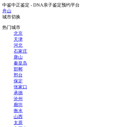
中鉴中正鉴定 - DNA亲子鉴定预约平台
舟山
城市切换
热门城市
北京
天津
河北
石家庄
唐山
秦皇岛
邯郸
邢台
保定
张家口
承德
沧州
廊坊
衡水
山西
太原