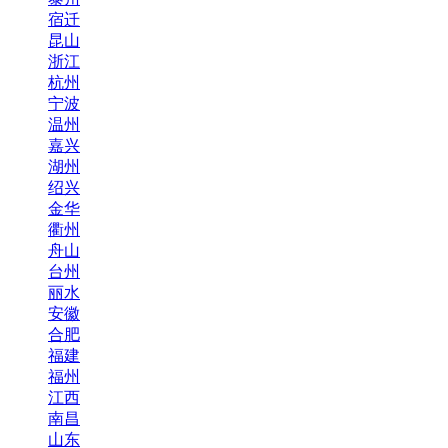
宿迁
昆山
浙江
杭州
宁波
温州
嘉兴
湖州
绍兴
金华
衢州
舟山
台州
丽水
安徽
合肥
福建
福州
江西
南昌
山东