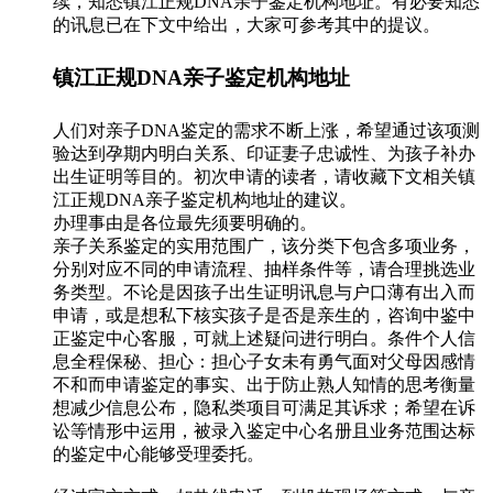
续，知悉镇江正规DNA亲子鉴定机构地址。有必要知悉
的讯息已在下文中给出，大家可参考其中的提议。
镇江正规DNA亲子鉴定机构地址
人们对亲子DNA鉴定的需求不断上涨，希望通过该项测
验达到孕期内明白关系、印证妻子忠诚性、为孩子补办
出生证明等目的。初次申请的读者，请收藏下文相关镇
江正规DNA亲子鉴定机构地址的建议。
办理事由是各位最先须要明确的。
亲子关系鉴定的实用范围广，该分类下包含多项业务，
分别对应不同的申请流程、抽样条件等，请合理挑选业
务类型。不论是因孩子出生证明讯息与户口薄有出入而
申请，或是想私下核实孩子是否是亲生的，咨询中鉴中
正鉴定中心客服，可就上述疑问进行明白。条件个人信
息全程保秘、担心：担心子女未有勇气面对父母因感情
不和而申请鉴定的事实、出于防止熟人知情的思考衡量
想减少信息公布，隐私类项目可满足其诉求；希望在诉
讼等情形中运用，被录入鉴定中心名册且业务范围达标
的鉴定中心能够受理委托。