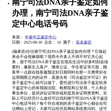
南宁司法DNA亲子鉴定如何
办理，南宁司法DNA亲子鉴
定中心电话号码
来源：
中鉴中正鉴定中心
日期：2025-08-30
点击：
16
属于：
实名鉴定
(编者语)往往南宁司法DNA亲子鉴定如何办理？它做起
来会不会很麻烦呢？现而今许多人不得不对它关心起
来，源于司法DNA亲子鉴定在现实生活中好多时刻会须
要到，像新生儿落户、继承公证、学生签证等方面，顾
客早一点跟在线客服预定好日期同时在那一天携带好在
运用期限之内的证件，直接去有《司法鉴定许可证》的
亲子鉴定中心就可以做了。委托进行司法亲子鉴定给亲
子鉴定中心的有我国法院、检察院和公安局，个人和企
事业单位，提供诉讼证明亦或则是其余证明类资料。实
际上可以经历什么途径可以找到南宁司法DNA亲子鉴定
中心电话号码？每个符合准则的亲子鉴定中心都会在司
法网站上登记，大家可以经历其网站系统查问到。还可