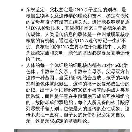
亲权鉴定、父权鉴定是DNA亲子鉴定的别称，是
根据生物学以及遗传学的理论和技术，鉴定有议论
的父母与孩子有没有血缘关系。进行亲权鉴定是通
过DNA检验技术，其依据即是来自于孟德尔的遗
传规律。人类遗传信息的载体是一种叫做脱氧核糖
核酸的有机物，通过遗传DNA遗传标记一生都不
变。真核细胞的DNA主要存在于细胞核中，人类
为延续宗族和文明，亲代的基因必定要反复地遗传
给子代。
人体的每一个体细胞的细胞核内都有23对(46条)染
色体，半数来自父亲，半数来自母亲。父母双方各
遗传一种基因，当受精卵相结合造成，孩子的46条
23对染色体就此诞生，这样的循环反复形成生命的
延续。出于人体细胞约有30亿个核苷酸构成人类基
因系统，而且是任意在生殖细胞形成前互换和组合
的，故除却单卵双胞胎，每个人所具备的核苷酸序
列尽数千差万别，也便是人的遗传多态性现象。遗
传多态性一直有，但子女的身份标记必定来自双
亲，这是亲权鉴定的基础理论。