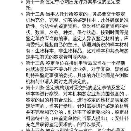
第十一条 鉴定中心均应允许办案单位的鉴定委
托。
第十二条 当事人托付给鉴定的，务必要交予鉴定
机构充分、完整、切实的鉴定样本，此外确保是准
确性、合法性的鉴定资料。查对登记鉴定资料的性
状、数量、名称、种类、保存状态、接到时间等是
鉴定单位应当做的事。鉴定人异议鉴定材料的，应
与委托人提起自己的主张。该通则所说的样本材料
有：生物样本、非生物样品、比对样本和其余与鉴
定事项有关的鉴定资料等内容。
第十三条 鉴定单位在接到申请后应当在一个星期
内就决意好要不要办理此业务。对于复杂、疑难或
则特殊鉴定事项的委托，具体的办理时间是在测验
机构与申请人商讨之后决定的。
第十四条 鉴定机构须对受交托的鉴定事情及鉴定
样本等进行察视。对本机构鉴定业务范围包含的，
鉴定的目的具有合法性，进行鉴定的检材是满足鉴
定所需的，当实行受理。针对需要进行鉴定的材料
并不完整和充分的，到达不了鉴定要求的，鉴定材
料需待补充（由鉴定单位向当事人提出）；安排补
充之后获得鉴定要求的，的可以接受。
第十五条 如有下列情况之一发生，鉴定中心是不