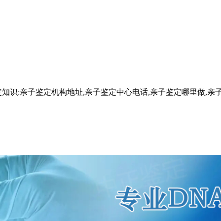
知识:亲子鉴定机构地址,亲子鉴定中心电话,亲子鉴定哪里做,