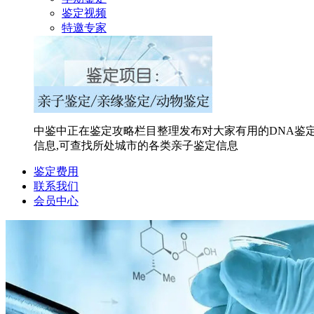
鉴定视频
特邀专家
中鉴中正在鉴定攻略栏目整理发布对大家有用的DNA鉴定
信息,可查找所处城市的各类亲子鉴定信息
鉴定费用
联系我们
会员中心