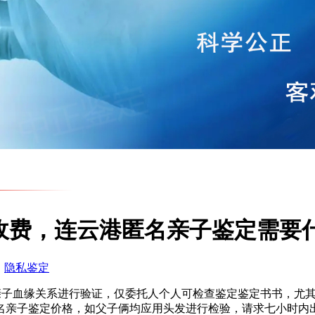
收费，连云港匿名亲子鉴定需要
：
隐私鉴定
亲子血缘关系进行验证，仅委托人个人可检查鉴定鉴定书书，尤
鉴定价格，如父子俩均应用头发进行检验，请求七小时内出结论，鉴定