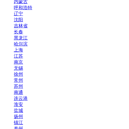
内蒙古
呼和浩特
辽宁
沈阳
吉林省
长春
黑龙江
哈尔滨
上海
江苏
南京
无锡
徐州
常州
苏州
南通
连云港
淮安
盐城
扬州
镇江
泰州