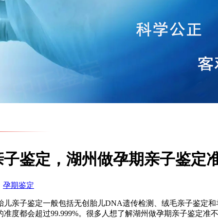
亲子鉴定，湖州做孕期亲子鉴定
：
孕期鉴定
儿亲子鉴定一般包括无创胎儿DNA遗传检测、绒毛亲子鉴定和
准度都会超过99.999%。很多人想了解湖州做孕期亲子鉴定准