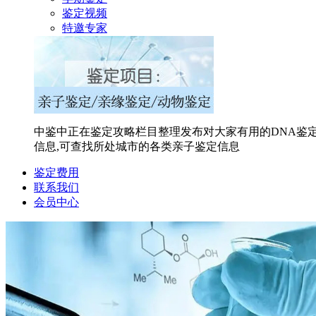
鉴定视频
特邀专家
中鉴中正在鉴定攻略栏目整理发布对大家有用的DNA鉴定
信息,可查找所处城市的各类亲子鉴定信息
鉴定费用
联系我们
会员中心