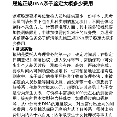
恩施正规DNA亲子鉴定大概多少费用
该项鉴定要求每位受检人员均提供至少一份样本，思考
衡量到该分类下包含几种类别的鉴定项目，不同会体此
刻样本采集方式、计费标准等方面，其中很多读者想要
加快测验限期，申请加快需付出对应的服务费。办理业
务前请各位务必了解清楚恩施正规DNA亲子鉴定大概多
少费用。
1.常规实验
预约是委托人办理业务的第一步，确定时间后，在指定
日期登记并签署协议，进入采样环节，需确保其中可分
离出个人基因片段，测验会有序、高效、严谨地完成，
要求时间内可到场查收鉴定书，也可预留地址直接寄送
到家中。亲子鉴定的费用严格遵守收费管理办法，由被
鉴定的人员数量等因素决意，如父亲带一名小孩想要了
解关系，价格为大概2000元，想要印证其余男士与子女
是否为亲生关系，每份样本需加收1000元左右的测验费
用，提交的样本类型包含特殊类，如咀嚼过的口香糖
等，从中分离出DNA的难度较大，对应需付出更高的测
验费用；孕期挑选保险无痛的方式了解关系，需付出的
费用为约四千八百元；因争取亲生子女抚养权等事由而