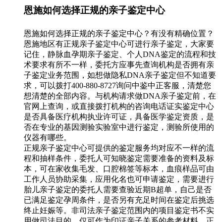
恩施如何选择正规的亲子鉴定中心
恩施如何选择正规的亲子鉴定中心？有没有精确位置？
恩施地区有正规亲子鉴定中心可进行亲子鉴定，大家要
记住，静脉血孕期亲子鉴定、个人DNA鉴定的流程和技
术要求有所不一样，委托方应事先查询机构是否拥有亲
子鉴定业务范围，如想做隐私DNA亲子鉴定但不知道要
求，可以拨打400-880-8727询问中鉴中正客服，清楚您
想清楚的全部内容。与机构请求做DNA亲子鉴定前，在
官网上查询，或直接拨打机构的咨询电话证实鉴定中心
是否具备医疗机构执业许可证，具备医学鉴定资质，是
否在专业的基因测验实验室中进行鉴定，测验所使用的
仪器有哪些。
正规亲子鉴定中心可提供的鉴定服务均对应不一样的流
程和抽样条件，委托人可知晓鉴定需要准备的资料及标
本，可在家收集毛发、口腔棉签等标本，血痕样品可由
工作人员协助采集，应用化名也可申请鉴定，需要进行
胎儿亲子鉴定的委托人需要查验近期B超单，自己是否
已满足鉴定孕周条件，是否另有充足时间在鉴定后挑选
终止妊娠等。非司法亲子鉴定范围内的项目鉴定书不实
用做司法目的，仅可作为印证亲子关系的参考材料。正