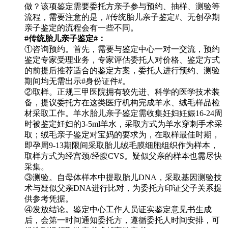
做？该项鉴定需要委托方亲子参与预约、抽样、测验等
流程，需要注意的是，#传统胎儿亲子鉴定#、无创孕期
亲子鉴定的流程会有一些不同。
#传统胎儿亲子鉴定#：
①咨询预约。首先，需要与鉴定中心一对一交流，预约
鉴定专家受理业务，专家评估委托人对价格、鉴定方式
的前提后推荐适合的鉴定方案，委托人进行预约、测验
期间均无需出示#身份证件#。
②取样。正规三甲医院拥有较先进、科学的医学技术装
备，提议委托方在这类医疗机构完成羊水、绒毛样品检
材采取工作。羊水胎儿亲子鉴定需收集妊妇妊娠16-24周
时被鉴定妊妇的3-5ml羊水，采取方式为羊水穿刺手术采
取；绒毛亲子鉴定对宝妈的要求为，在取样最佳时期，
即孕周9-13期限间采取胎儿绒毛膜细胞组织作为样本，
取样方式为经宫颈/经腹CVS。疑似父亲的样本也需尽快
采集。
③测验。自母体样本中提取胎儿DNA，采取基因测验技
术与疑似父亲DNA进行比对，为委托方印证父子关系提
供参考凭据。
④发放结论。鉴定中心工作人员证实鉴定意见书生成
后，会第一时间通知委托方，遵循委托人时间安排，可