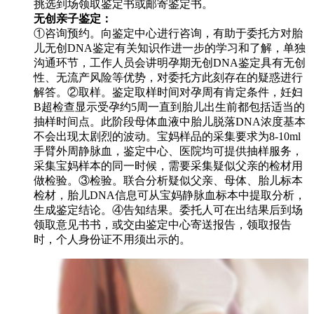
挑选到场领取鉴定书或邮寄鉴定书。
无创亲子鉴定：
①咨询预约。向鉴定中心进行咨询，有助于委托方对胎
儿无创DNA鉴定有关知识作进一步的学习和了解，单独
沟通环节，工作人员会讲明孕期无创DNA鉴定具有无创
性、无流产风险等优势，对委托方此刻存在的疑惑进行
解答。②取样。鉴定取样时间对孕周有肯定条件，妊妇
B超检查显示受孕约5周一直到胎儿出生前都包括适当的
抽样时间点。此阶段母体血液中胎儿脱落DNA浓度基本
不会出现太剧烈的波动。宝妈样品的采集要求为8-10ml
手臂外周静脉血，鉴定中心、医院均可提供抽样服务，
采集宝妈样本的同一时候，需要采集疑似父亲的检材用
做检验。③检验。联合分析疑似父亲、母体、胎儿标本
检材，胎儿DNA信息可从宝妈静脉血标本中提取分析，
生成鉴定结论。④告知结果。委托人可在出结果后到场
领取意见书书，或交由鉴定中心寄送报告，领取报告
时，个人身份证不用须出示的。