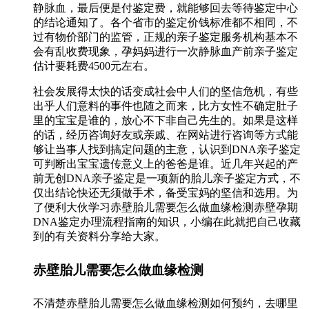
静脉血，最后便是付鉴定费，就能够回去等待鉴定中心
的结论通知了。各个省市的鉴定价钱标准都不相同，不
过有物价部门的监管，正规的亲子鉴定服务机构基本不
会有乱收费现象，孕妈妈进行一次静脉血产前亲子鉴定
估计要耗费4500元左右。
社会发展得太快的话变成社会中人们的坚信危机，有些
出乎人们意料的事件也随之而来，比方女性不确定肚子
里的宝宝是谁的，放心不下非自己先生的。如果是这样
的话，经历咨询好友或亲戚、在网站进行咨询等方式能
够让当事人找到搞定问题的主意，认识到DNA亲子鉴定
可判断出宝宝遗传意义上的爸爸是谁。近几年兴起的产
前无创DNA亲子鉴定是一项新的胎儿亲子鉴定方式，不
仅出结论快还无须做手术，备受宝妈的坚信和选用。为
了便利大伙学习赤壁胎儿需要怎么做血缘检测赤壁孕期
DNA鉴定办理流程指南的知识，小编在此就把自己收藏
到的有关资料分享给大家。
赤壁胎儿需要怎么做血缘检测
不清楚赤壁胎儿需要怎么做血缘检测如何预约，去哪里