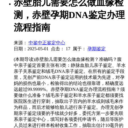
赤壁胎儿需要怎么做血缘检
测，赤壁孕期DNA鉴定办理
流程指南
来源：
中鉴中正鉴定中心
日期：2025-05-01
点击：
17
属于：
孕期鉴定
(本期导读)赤壁胎儿需要怎么做血缘检测？准确吗？腹
中亲子鉴定首要主张有3类：静脉血胎儿亲子鉴定、羊水
亲子关系鉴定和绒毛DNA亲子鉴定。在所有的鉴定手段
里，无创产前DNA亲子鉴定运用的技术最为先进，对孕
妈的损伤也最小，检验得出的结论也很靠谱，精确度远
远超过99.9999%。赤壁孕期DNA鉴定办理流程指南？须
要做什么准备？绒毛亲子鉴定和羊水亲子鉴定都须要找
医院医生进行穿刺，抽取出子宫内的羊水或则绒毛来作
为样品，而后才能够给胎儿进行亲子鉴定。办理无创孕
期亲子鉴定须要的手续就少好多，委托方第一步要先联
系亲子鉴定中心，填写好各项委托申请书，随后等医护
人员过来进行样本检材收集工作，抽取出估计10毫升的