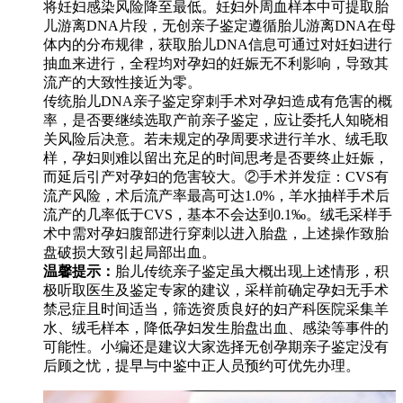
将妊妇感染风险降至最低。妊妇外周血样本中可提取胎
儿游离DNA片段，无创亲子鉴定遵循胎儿游离DNA在母
体内的分布规律，获取胎儿DNA信息可通过对妊妇进行
抽血来进行，全程均对孕妇的妊娠无不利影响，导致其
流产的大致性接近为零。
传统胎儿DNA亲子鉴定穿刺手术对孕妇造成有危害的概
率，是否要继续选取产前亲子鉴定，应让委托人知晓相
关风险后决意。若未规定的孕周要求进行羊水、绒毛取
样，孕妇则难以留出充足的时间思考是否要终止妊娠，
而延后引产对孕妇的危害较大。②手术并发症：CVS有
流产风险，术后流产率最高可达1.0%，羊水抽样手术后
流产的几率低于CVS，基本不会达到0.1‰。绒毛采样手
术中需对孕妇腹部进行穿刺以进入胎盘，上述操作致胎
盘破损大致引起局部出血。
温馨提示：
胎儿传统亲子鉴定虽大概出现上述情形，积
极听取医生及鉴定专家的建议，采样前确定孕妇无手术
禁忌症且时间适当，筛选资质良好的妇产科医院采集羊
水、绒毛样本，降低孕妇发生胎盘出血、感染等事件的
可能性。小编还是建议大家选择无创孕期亲子鉴定没有
后顾之忧，提早与中鉴中正人员预约可优先办理。